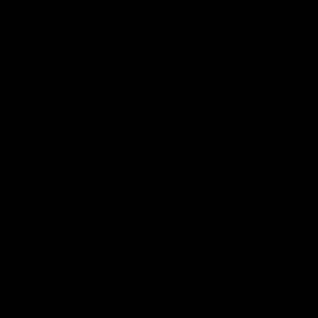
园官方网站
资讯
公告
IY休闲手游