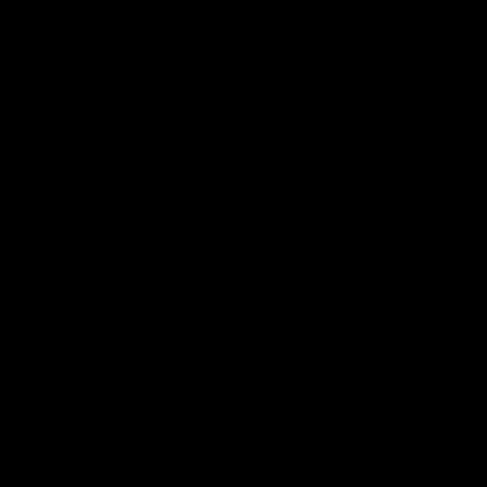
活动
论坛