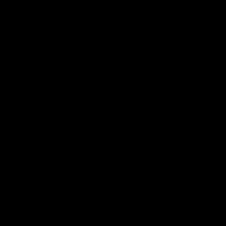
坛
客服电话
入
0535-3941000